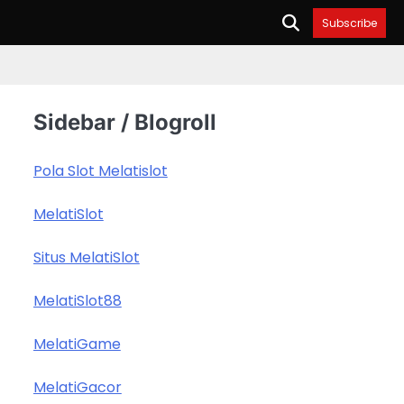
Subscribe
Sidebar / Blogroll
Pola Slot Melatislot
MelatiSlot
Situs MelatiSlot
MelatiSlot88
MelatiGame
MelatiGacor