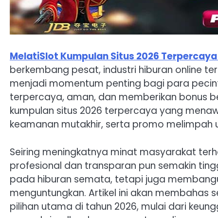
MelatiSlot Kumpulan Situs 2026 Terpercaya
berkembang pesat, industri hiburan online te
menjadi momentum penting bagi para pecin
terpercaya, aman, dan memberikan bonus bes
kumpulan situs 2026 terpercaya yang mena
keamanan mutakhir, serta promo melimpah 
Seiring meningkatnya minat masyarakat terh
profesional dan transparan pun semakin tinggi
pada hiburan semata, tetapi juga membangu
menguntungkan. Artikel ini akan membahas s
pilihan utama di tahun 2026, mulai dari keun