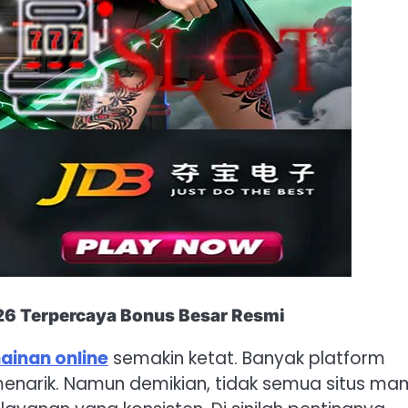
26 Terpercaya Bonus Besar Resmi
ainan online
semakin ketat. Banyak platform
narik. Namun demikian, tidak semua situs m