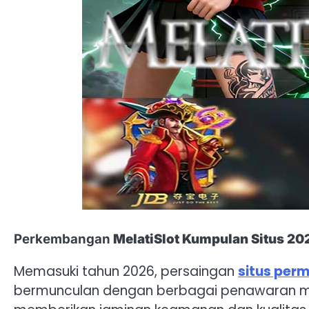
Perkembangan
MelatiSlot Kumpulan Situs 20
Memasuki tahun 2026, persaingan
situs perm
bermunculan dengan berbagai penawaran me