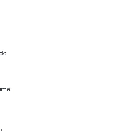
ldo
game
u,