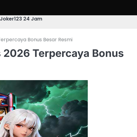
Joker123 24 Jam
 Terpercaya Bonus Besar Resmi
s 2026 Terpercaya Bonus