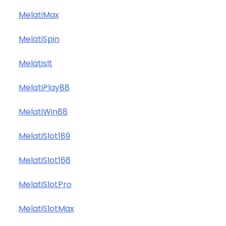
MelatiMax
MelatiSpin
Melatislt
MelatiPlay88
MelatiWin88
MelatiSlot189
MelatiSlot168
MelatiSlotPro
MelatiSlotMax