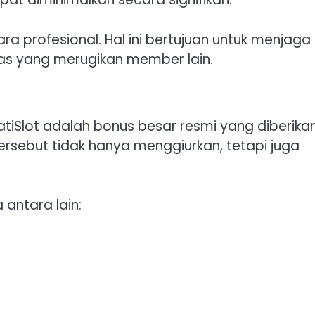
cara profesional. Hal ini bertujuan untuk menjaga
tas yang merugikan member lain.
atiSlot adalah bonus besar resmi yang diberika
sebut tidak hanya menggiurkan, tetapi juga
antara lain: