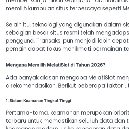
memberikan jaminan keamanan dan kualitas la
memilih kumpulan situs terpercaya seperti Mel
Selain itu, teknologi yang digunakan dalam s
sebagian besar situs resmi telah mengadopsi
pengguna. Transaksi pun menjadi lebih cepat, 
pemain dapat fokus menikmati permainan t
Mengapa Memilih MelatiSlot di Tahun 2026?
Ada banyak alasan mengapa MelatiSlot menja
direkomendasikan. Berikut beberapa faktor
1. Sistem Keamanan Tingkat Tinggi
Pertama-tama, keamanan merupakan priorita
terbaru untuk memastikan seluruh data dan t
keamanan modern, risiko kebocoran data dap