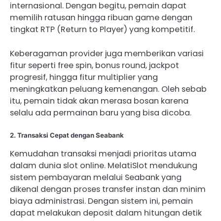
internasional. Dengan begitu, pemain dapat
memilih ratusan hingga ribuan game dengan
tingkat RTP (Return to Player) yang kompetitif.
Keberagaman provider juga memberikan variasi
fitur seperti free spin, bonus round, jackpot
progresif, hingga fitur multiplier yang
meningkatkan peluang kemenangan. Oleh sebab
itu, pemain tidak akan merasa bosan karena
selalu ada permainan baru yang bisa dicoba.
2. Transaksi Cepat dengan Seabank
Kemudahan transaksi menjadi prioritas utama
dalam dunia slot online. MelatiSlot mendukung
sistem pembayaran melalui Seabank yang
dikenal dengan proses transfer instan dan minim
biaya administrasi. Dengan sistem ini, pemain
dapat melakukan deposit dalam hitungan detik