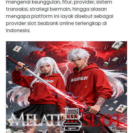
mengenai keunggulan, fitur, provider, sistem
transaksi, strategi bermain, hingga alasan
mengapa platform ini layak disebut sebagai
provider slot Seabank online terlengkap di
Indonesia.