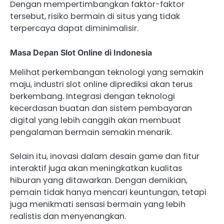
Dengan mempertimbangkan faktor-faktor
tersebut, risiko bermain di situs yang tidak
terpercaya dapat diminimalisir.
Masa Depan Slot Online di Indonesia
Melihat perkembangan teknologi yang semakin
maju, industri slot online diprediksi akan terus
berkembang. Integrasi dengan teknologi
kecerdasan buatan dan sistem pembayaran
digital yang lebih canggih akan membuat
pengalaman bermain semakin menarik.
Selain itu, inovasi dalam desain game dan fitur
interaktif juga akan meningkatkan kualitas
hiburan yang ditawarkan. Dengan demikian,
pemain tidak hanya mencari keuntungan, tetapi
juga menikmati sensasi bermain yang lebih
realistis dan menyenangkan.