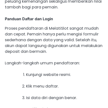
peluang kemenangan sekaligus memberikan nilai
tambah bagi para pemain.
Panduan Daftar dan Login
Proses pendaftaran di MelatiSlot sangat mudah
dan cepat. Pemain hanya perlu mengisi formulir
sederhana dengan data yang valid. Setelah itu,
akun dapat langsung digunakan untuk melakukan
deposit dan bermain.
Langkah-langkah umum pendaftaran:
Kunjungi website resmi.
Klik menu daftar.
Isi data diri dengan benar.