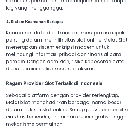
sekalipun, permainan tetap berjalan lancar tanpa
lag yang mengganggu.
4. Sistem Keamanan Berlapis
Keamanan data dan transaksi merupakan aspek
penting dalam memilih situs slot online. MelatiSlot
menerapkan sistem enkripsi modern untuk
melindungi informasi pribadi dan finansial para
pemain. Dengan demikian, risiko kebocoran data
dapat diminimalisir secara maksimal.
Ragam Provider Slot Terbaik di Indonesia
Sebagai platform dengan provider terlengkap,
MelatiSlot menghadirkan berbagai nama besar
dalam industri slot online. Setiap provider memiliki
ciri khas tersendiri, mulai dari desain grafis hingga
mekanisme permainan.