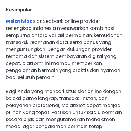
Kesimpulan
MelatiSlot
slot Seabank online provider
terlengkap Indonesia menawarkan kombinasi
sempurna antara variasi permainan, kemudahan
transaksi, keamanan data, serta bonus yang
menguntungkan. Dengan dukungan provider
ternama dan sistem pembayaran digital yang
cepat, platform ini mampu memberikan
pengalaman bermain yang praktis dan nyaman
bagi seluruh pemain.
Bagi Anda yang mencari situs slot online dengan
koleksi game lengkap, transaksi instan, dan
pelayanan profesional, MelatiSlot dapat menjadi
pilihan yang tepat. Pastikan untuk selalu bermain
secara bijak dan mengutamakan manajemen
modal agar pengalaman bermain tetap