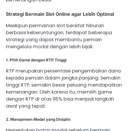
Strategi Bermain Slot Online agar Lebih Optimal
Meskipun permainan slot bersifat hiburan
berbasis keberuntungan, terdapat beberapa
strategi yang dapat membantu pemain
mengelola modal dengan lebih bijak.
1. Pilih Game dengan RTP Tinggi
RTP merupakan persentase pengembalian dana
kepada pemain dalam jangka panjang. Semakin
tinggi RTP, semakin besar peluang mendapatkan
kemenangan. Oleh karena itu, memilih game
dengan RTP di atas 95% bisa menjadi langkah
awal yang tepat.
2. Manajemen Modal yang Disiplin
Menentukan batas modal sebelum bermain