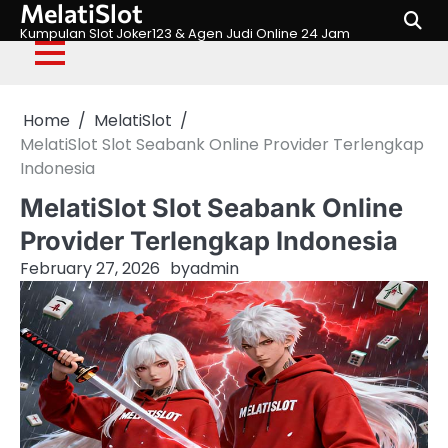
MelatiSlot
Skip
to
Kumpulan Slot Joker123 & Agen Judi Online 24 Jam
content
Home
MelatiSlot
MelatiSlot Slot Seabank Online Provider Terlengkap
Indonesia
MelatiSlot Slot Seabank Online
Provider Terlengkap Indonesia
February 27, 2026
by
admin