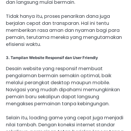
dan langsung mulai bermain.
Tidak hanya itu, proses penarikan dana juga
berjalan cepat dan transparan. Hal ini tentu
memberikan rasa aman dan nyaman bagi para
pemain, terutama mereka yang mengutamakan
efisiensi waktu.
3. Tampilan Website Responsif dan User Friendly
Desain website yang responsif membuat
pengalaman bermain semakin optimal, baik
melalui perangkat desktop maupun mobile.
Navigasi yang mudah dipahami memungkinkan
pemain baru sekalipun dapat langsung
mengakses permainan tanpa kebingungan.
Selain itu, loading game yang cepat juga menjadi
nilai tambah. Dengan koneksi internet standar