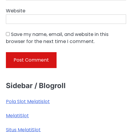
Website
Save my name, email, and website in this
browser for the next time I comment.
Sidebar / Blogroll
Pola Slot Melatislot
MelatiSlot
Situs MelatiSlot