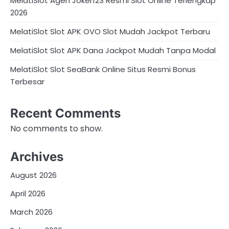
MelatiSlot Agen Joker123 Resmi Slot Online Terlengkap
2026
MelatiSlot Slot APK OVO Slot Mudah Jackpot Terbaru
MelatiSlot Slot APK Dana Jackpot Mudah Tanpa Modal
MelatiSlot Slot SeaBank Online Situs Resmi Bonus
Terbesar
Recent Comments
No comments to show.
Archives
August 2026
April 2026
March 2026