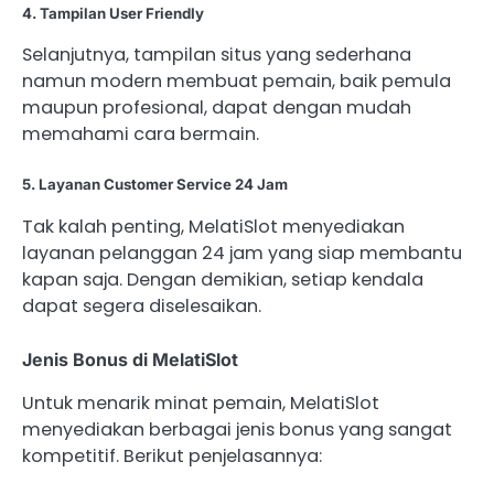
4. Tampilan User Friendly
Selanjutnya, tampilan situs yang sederhana
namun modern membuat pemain, baik pemula
maupun profesional, dapat dengan mudah
memahami cara bermain.
5. Layanan Customer Service 24 Jam
Tak kalah penting, MelatiSlot menyediakan
layanan pelanggan 24 jam yang siap membantu
kapan saja. Dengan demikian, setiap kendala
dapat segera diselesaikan.
Jenis Bonus di MelatiSlot
Untuk menarik minat pemain, MelatiSlot
menyediakan berbagai jenis bonus yang sangat
kompetitif. Berikut penjelasannya: