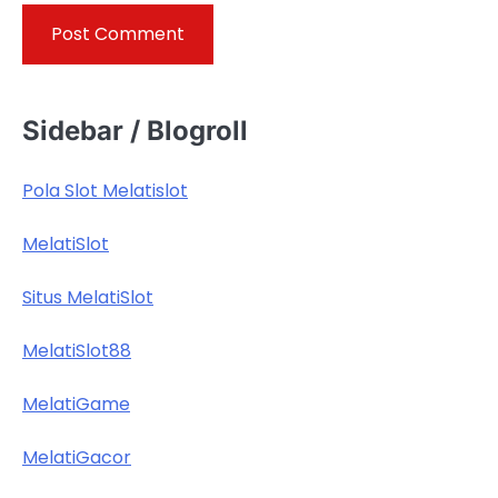
Sidebar / Blogroll
Pola Slot Melatislot
MelatiSlot
Situs MelatiSlot
MelatiSlot88
MelatiGame
MelatiGacor