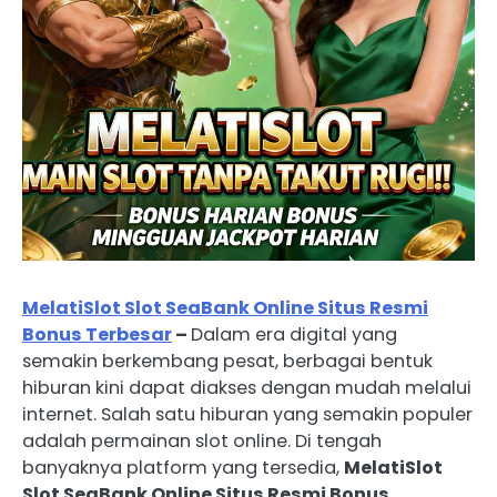
MelatiSlot Slot SeaBank Online Situs Resmi
Bonus Terbesar
–
Dalam era digital yang
semakin berkembang pesat, berbagai bentuk
hiburan kini dapat diakses dengan mudah melalui
internet. Salah satu hiburan yang semakin populer
adalah permainan slot online. Di tengah
banyaknya platform yang tersedia,
MelatiSlot
Slot SeaBank Online Situs Resmi Bonus