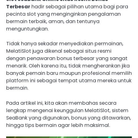
Terbesar
hadir sebagai pilihan utama bagi para
pecinta slot yang menginginkan pengalaman
bermain terbaik, aman, dan tentunya
menguntungkan.
Tidak hanya sekadar menyediakan permainan,
MelatiSlot juga dikenal sebagai situs resmi
dengan penawaran bonus terbesar yang sangat
menarik. Oleh karena itu, tidak mengherankan jika
banyak pemain baru maupun profesional memilih
platform ini sebagai tempat utama mereka untuk
bermain.
Pada artikel ini, kita akan membahas secara
lengkap mengenai keunggulan MelatiSlot, sistem
SeaBank yang digunakan, bonus yang ditawarkan,
hingga tips bermain agar lebih maksimal.