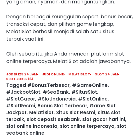
yang aman, nyaman, dan menguntungkan.
Dengan berbagai keunggulan seperti bonus besar,
transaksi cepat, dan pilihan game lengkap,
MelatiSlot berhasil menjadi salah satu situs
terbaik saat ini.
Oleh sebab itu, jika Anda mencari platform slot
online terpercaya, MelatiSlot adalah jawabannya.
JOKER123 24 JAM
JUDI ONLINE
MELATISLOT
SLOT 24 JAM
SLOT JOKER123
Tagged
#BonusTerbesar
,
#GameOnline
,
#JackpotSlot
,
#SeaBank
,
#SitusSlot
,
#SlotGacor
,
#SlotIndonesia
,
#SlotOnline
,
#SlotResmi
,
Bonus Slot Terbesar
,
Game Slot
Jackpot
,
MelatiSlot
,
Situs Slot Resmi
,
situs slot
terbaik
,
slot deposit seabank
,
slot gacor hari ini
,
slot online indonesia
,
slot online terpercaya
,
slot
seabank online