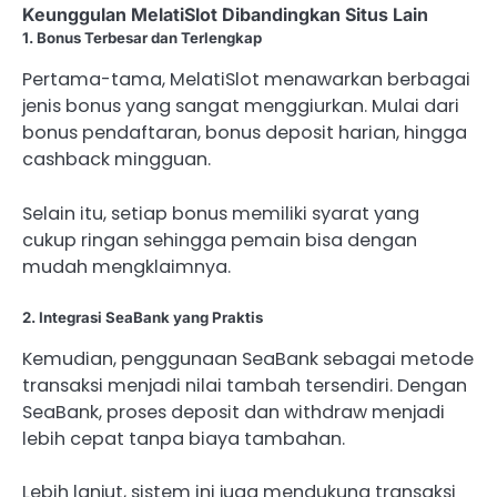
Keunggulan MelatiSlot Dibandingkan Situs Lain
1. Bonus Terbesar dan Terlengkap
Pertama-tama, MelatiSlot menawarkan berbagai
jenis bonus yang sangat menggiurkan. Mulai dari
bonus pendaftaran, bonus deposit harian, hingga
cashback mingguan.
Selain itu, setiap bonus memiliki syarat yang
cukup ringan sehingga pemain bisa dengan
mudah mengklaimnya.
2. Integrasi SeaBank yang Praktis
Kemudian, penggunaan SeaBank sebagai metode
transaksi menjadi nilai tambah tersendiri. Dengan
SeaBank, proses deposit dan withdraw menjadi
lebih cepat tanpa biaya tambahan.
Lebih lanjut, sistem ini juga mendukung transaksi