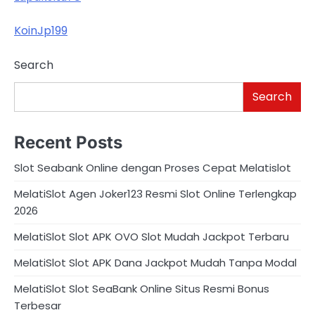
KoinJp199
Search
Search
Recent Posts
Slot Seabank Online dengan Proses Cepat Melatislot
MelatiSlot Agen Joker123 Resmi Slot Online Terlengkap
2026
MelatiSlot Slot APK OVO Slot Mudah Jackpot Terbaru
MelatiSlot Slot APK Dana Jackpot Mudah Tanpa Modal
MelatiSlot Slot SeaBank Online Situs Resmi Bonus
Terbesar