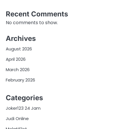
Recent Comments
No comments to show.
Archives
August 2026
April 2026
March 2026
February 2026
Categories
Joker123 24 Jam
Judi Online
MelatiSlot