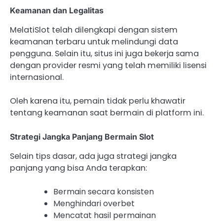
Keamanan dan Legalitas
MelatiSlot telah dilengkapi dengan sistem
keamanan terbaru untuk melindungi data
pengguna. Selain itu, situs ini juga bekerja sama
dengan provider resmi yang telah memiliki lisensi
internasional.
Oleh karena itu, pemain tidak perlu khawatir
tentang keamanan saat bermain di platform ini.
Strategi Jangka Panjang Bermain Slot
Selain tips dasar, ada juga strategi jangka
panjang yang bisa Anda terapkan:
Bermain secara konsisten
Menghindari overbet
Mencatat hasil permainan