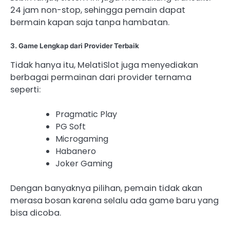
24 jam non-stop, sehingga pemain dapat
bermain kapan saja tanpa hambatan.
3. Game Lengkap dari Provider Terbaik
Tidak hanya itu, MelatiSlot juga menyediakan
berbagai permainan dari provider ternama
seperti:
Pragmatic Play
PG Soft
Microgaming
Habanero
Joker Gaming
Dengan banyaknya pilihan, pemain tidak akan
merasa bosan karena selalu ada game baru yang
bisa dicoba.