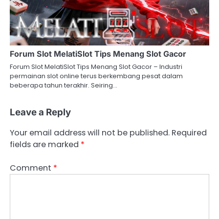
Forum Slot MelatiSlot Tips Menang Slot Gacor
Forum Slot MelatiSlot Tips Menang Slot Gacor – Industri
permainan slot online terus berkembang pesat dalam
beberapa tahun terakhir. Seiring…
Leave a Reply
Your email address will not be published.
Required
fields are marked
*
Comment
*