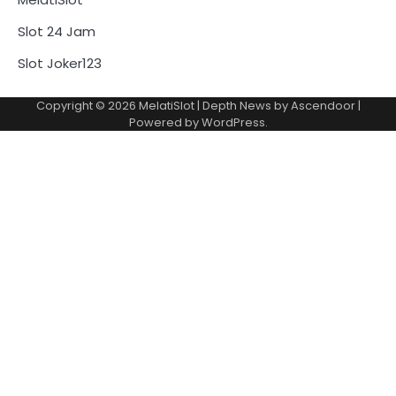
Slot 24 Jam
Slot Joker123
Copyright © 2026
MelatiSlot
| Depth News by
Ascendoor
|
Powered by
WordPress
.