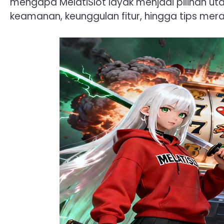
mengapa MelatiSlot layak menjadi pilihan uta
keamanan, keunggulan fitur, hingga tips mera