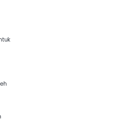
ntuk
leh
n