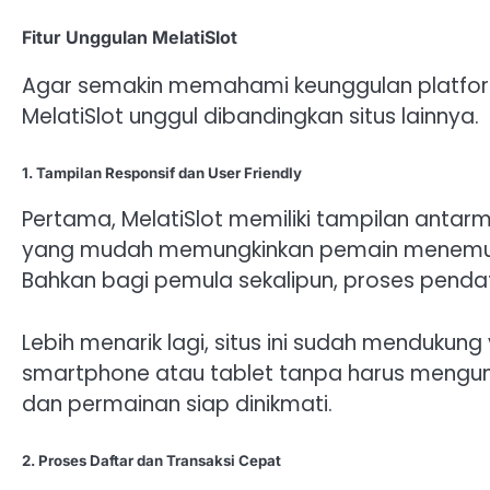
Fitur Unggulan MelatiSlot
Agar semakin memahami keunggulan platform
MelatiSlot unggul dibandingkan situs lainnya.
1. Tampilan Responsif dan User Friendly
Pertama, MelatiSlot memiliki tampilan anta
yang mudah memungkinkan pemain menemukan
Bahkan bagi pemula sekalipun, proses pend
Lebih menarik lagi, situs ini sudah mendukung
smartphone atau tablet tanpa harus mengund
dan permainan siap dinikmati.
2. Proses Daftar dan Transaksi Cepat