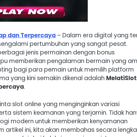
kap dan Terpercaya
– Dalam era digital yang te
 mengalami pertumbuhan yang sangat pesat.
erbagai jenis permainan dengan bonus
ampu memberikan pengalaman bermain yang am
enting bagi para pemain untuk memilih platform
ma yang kini semakin dikenal adalah
MelatiSlot
rpercaya
.
inta slot online yang menginginkan variasi
serta sistem keamanan yang terjamin. Tidak ha
knologi modern untuk memberikan kenyamanan
artikel ini, kita akan membahas secara lengk