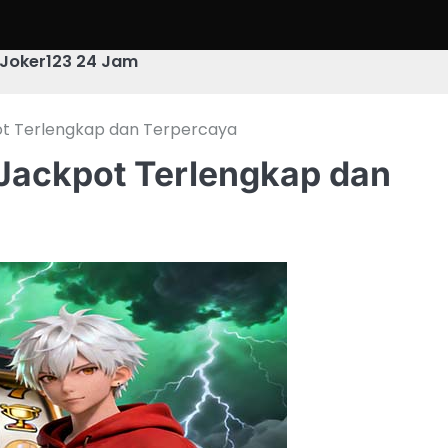
Joker123 24 Jam
ot Terlengkap dan Terpercaya
 Jackpot Terlengkap dan