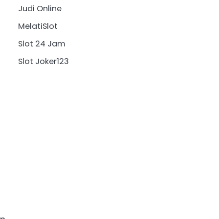
Judi Online
MelatiSlot
Slot 24 Jam
Slot Joker123