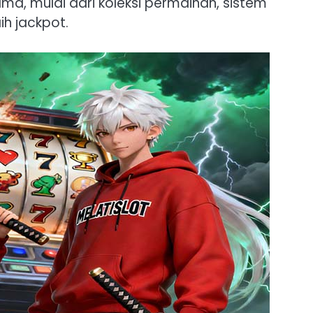
ma, mulai dari koleksi permainan, sistem
ih jackpot.