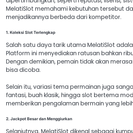
dipertimbangkan, seperti reputasi, lisensi, si
MelatiSlot memahami kebutuhan tersebut d
menjadikannya berbeda dari kompetitor.
1. Koleksi Slot Terlengkap
Salah satu daya tarik utama MelatiSlot adal
Platform ini menyediakan ratusan bahkan ribu
Dengan demikian, pemain tidak akan merasa
bisa dicoba.
Selain itu, variasi tema permainan juga sang
fantasi, buah klasik, hingga slot bertema mo
memberikan pengalaman bermain yang lebih 
2. Jackpot Besar dan Menggiurkan
Selanjutnya, MelatiSlot dikenal sebagai kum