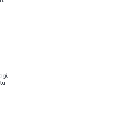
n.
ogi,
tu