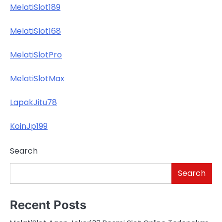
MelatiSlot189
MelatiSlot168
MelatiSlotPro
MelatiSlotMax
LapakJitu78
KoinJp199
Search
Search
Recent Posts