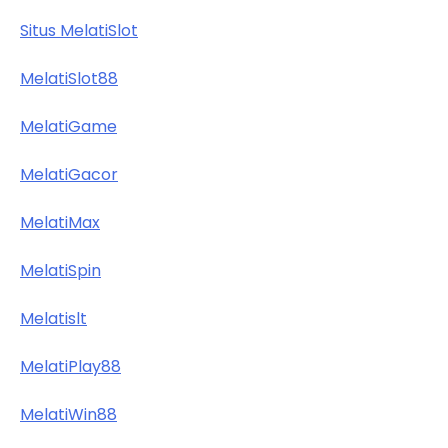
Situs MelatiSlot
MelatiSlot88
MelatiGame
MelatiGacor
MelatiMax
MelatiSpin
Melatislt
MelatiPlay88
MelatiWin88