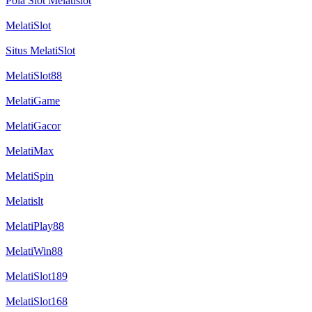
Pola Slot Melatislot
MelatiSlot
Situs MelatiSlot
MelatiSlot88
MelatiGame
MelatiGacor
MelatiMax
MelatiSpin
Melatislt
MelatiPlay88
MelatiWin88
MelatiSlot189
MelatiSlot168