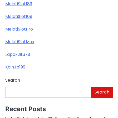
MelatiSlot189
MelatiSlot168
MelatiSlotPro
MelatiSlotMax
LapakJitu78
KoinJp199
Search
Search
Recent Posts