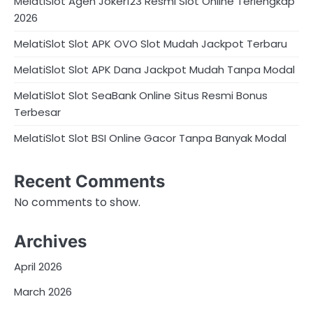
MelatiSlot Agen Joker123 Resmi Slot Online Terlengkap
2026
MelatiSlot Slot APK OVO Slot Mudah Jackpot Terbaru
MelatiSlot Slot APK Dana Jackpot Mudah Tanpa Modal
MelatiSlot Slot SeaBank Online Situs Resmi Bonus
Terbesar
MelatiSlot Slot BSI Online Gacor Tanpa Banyak Modal
Recent Comments
No comments to show.
Archives
April 2026
March 2026