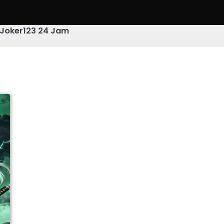
Joker123 24 Jam