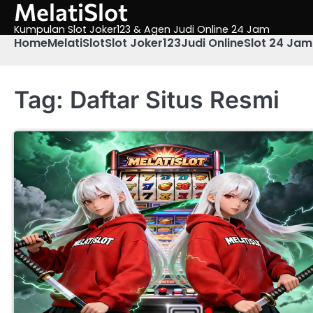
MelatiSlot
Skip
to
Kumpulan Slot Joker123 & Agen Judi Online 24 Jam
content
Home
MelatiSlot
Slot Joker123
Judi Online
Slot 24 Jam
Tag:
Daftar Situs Resmi