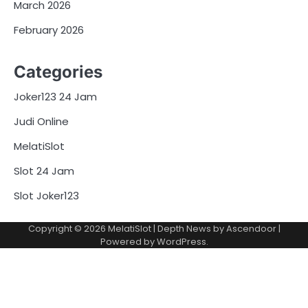
March 2026
February 2026
Categories
Joker123 24 Jam
Judi Online
MelatiSlot
Slot 24 Jam
Slot Joker123
Copyright © 2026
MelatiSlot
| Depth News by
Ascendoor
|
Powered by
WordPress
.