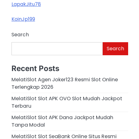
LapakJitu78
KoinJp199
Search
Search
Recent Posts
MelatiSlot Agen Joker123 Resmi Slot Online
Terlengkap 2026
MelatiSlot Slot APK OVO Slot Mudah Jackpot
Terbaru
MelatiSlot Slot APK Dana Jackpot Mudah
Tanpa Modal
MelatiSlot Slot SeaBank Online Situs Resmi