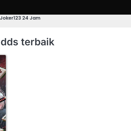
Joker123 24 Jam
dds terbaik