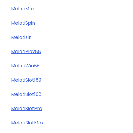
MelatiMax
MelatiSpin
Melatislt
MelatiPlay88
MelatiWin88
MelatiSlot189
MelatiSlot168
MelatiSlotPro
MelatiSlotMax