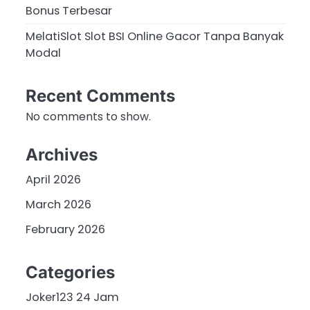
Bonus Terbesar
MelatiSlot Slot BSI Online Gacor Tanpa Banyak
Modal
Recent Comments
No comments to show.
Archives
April 2026
March 2026
February 2026
Categories
Joker123 24 Jam