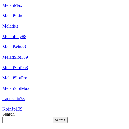
MelatiMax
MelatiSpin
Melatislt
MelatiPlay88
MelatiWin88
MelatiSlot189
MelatiSlot168
MelatiSlotPro
MelatiSlotMax
LapakJitu78
KoinJp199
Search
Search