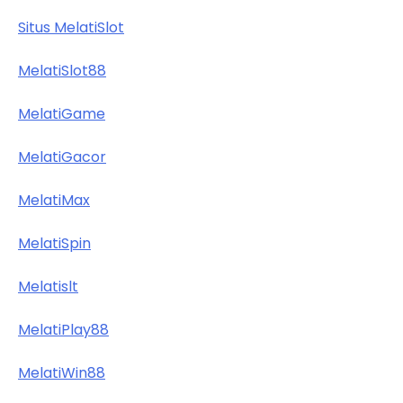
Situs MelatiSlot
MelatiSlot88
MelatiGame
MelatiGacor
MelatiMax
MelatiSpin
Melatislt
MelatiPlay88
MelatiWin88