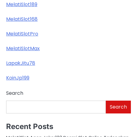
MelatiSlot189
MelatiSlot168
MelatiSlotPro
MelatiSlotMax
LapakJitu78
KoinJp199
Search
Search
Recent Posts