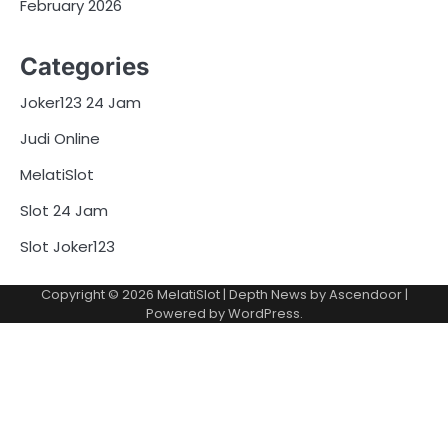
February 2026
Categories
Joker123 24 Jam
Judi Online
MelatiSlot
Slot 24 Jam
Slot Joker123
Copyright © 2026
MelatiSlot
| Depth News by
Ascendoor
|
Powered by
WordPress
.