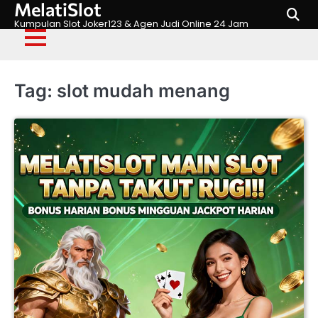
MelatiSlot
Skip
to
Kumpulan Slot Joker123 & Agen Judi Online 24 Jam
content
Tag:
slot mudah menang