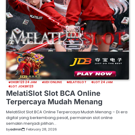
JOKER123 24 JAM
JUDI ONLINE
MELATISLOT
SLOT 24 JAM
SLOT JOKER123
MelatiSlot Slot BCA Online
Terpercaya Mudah Menang
MelatiSlot Slot BCA Online Terpercaya Mudah Menang – Di era
digital yang berkembang pesat, permainan slot online
semakin menjadi pilihan…
by
admin
February 28, 2026