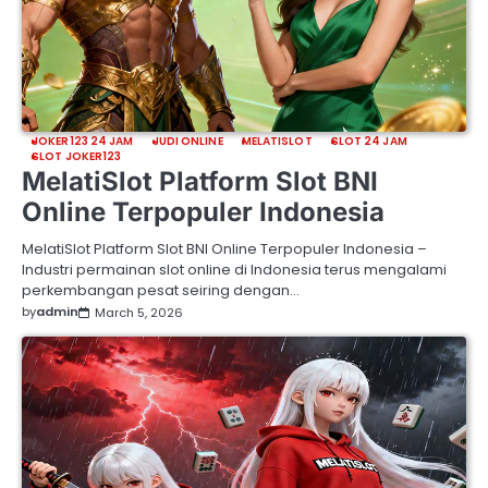
JOKER123 24 JAM
JUDI ONLINE
MELATISLOT
SLOT 24 JAM
SLOT JOKER123
MelatiSlot Platform Slot BNI
Online Terpopuler Indonesia
MelatiSlot Platform Slot BNI Online Terpopuler Indonesia –
Industri permainan slot online di Indonesia terus mengalami
perkembangan pesat seiring dengan…
by
admin
March 5, 2026