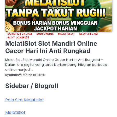
JOKER123 24 JAM
JUDI ONLINE
MELATISLOT
SLOT 24 JAM
SLOT JOKER123
MelatiSlot Slot Mandiri Online
Gacor Hari Ini Anti Rungkad
MelatiSlot Slot Mandiri Online Gacor Hari Ini Anti Rungkad –
Dalam era digital yang terus berkembang, hiburan berbasis
online menjadi…
by
admin
March 18, 2026
Sidebar / Blogroll
Pola Slot Melatislot
MelatiSlot