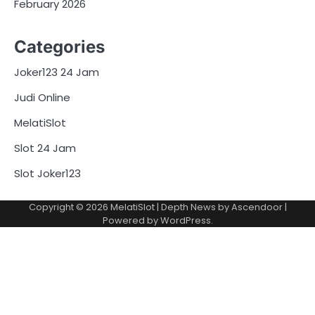
February 2026
Categories
Joker123 24 Jam
Judi Online
MelatiSlot
Slot 24 Jam
Slot Joker123
Copyright © 2026
MelatiSlot
| Depth News by
Ascendoor
|
Powered by
WordPress
.