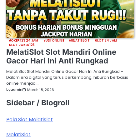
JOKER123 24 JAM
JUDI ONLINE
MELATISLOT
SLOT 24 JAM
SLOT JOKER123
MelatiSlot Slot Mandiri Online
Gacor Hari Ini Anti Rungkad
MelatiSlot Slot Mandiri Online Gacor Hari Ini Anti Rungkad –
Dalam era digital yang terus berkembang, hiburan berbasis
online menjadi…
by
admin
March 18, 2026
Sidebar / Blogroll
Pola Slot Melatislot
MelatiSlot