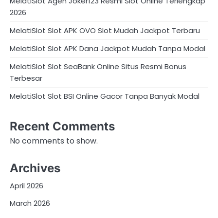
MelatiSlot Agen Joker123 Resmi Slot Online Terlengkap
2026
MelatiSlot Slot APK OVO Slot Mudah Jackpot Terbaru
MelatiSlot Slot APK Dana Jackpot Mudah Tanpa Modal
MelatiSlot Slot SeaBank Online Situs Resmi Bonus
Terbesar
MelatiSlot Slot BSI Online Gacor Tanpa Banyak Modal
Recent Comments
No comments to show.
Archives
April 2026
March 2026