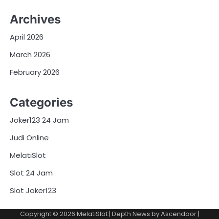
Archives
April 2026
March 2026
February 2026
Categories
Joker123 24 Jam
Judi Online
MelatiSlot
Slot 24 Jam
Slot Joker123
Copyright © 2026
MelatiSlot
| Depth News by
Ascendoor
|