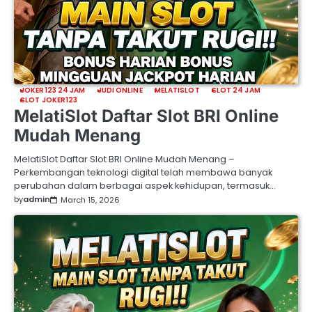
JOKER123 24 JAM
JUDI ONLINE
MELATISLOT
SLOT 24 JAM
SLOT JOKER123
MelatiSlot Daftar Slot BRI Online
Mudah Menang
MelatiSlot Daftar Slot BRI Online Mudah Menang –
Perkembangan teknologi digital telah membawa banyak
perubahan dalam berbagai aspek kehidupan, termasuk…
by
admin
March 15, 2026