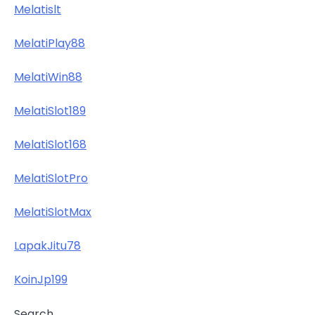
Melatislt
MelatiPlay88
MelatiWin88
MelatiSlot189
MelatiSlot168
MelatiSlotPro
MelatiSlotMax
LapakJitu78
KoinJp199
Search