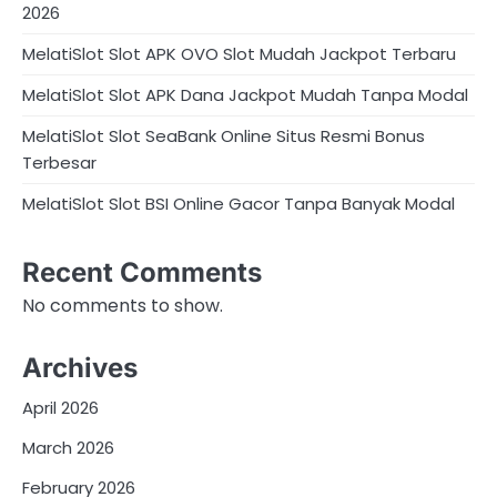
2026
MelatiSlot Slot APK OVO Slot Mudah Jackpot Terbaru
MelatiSlot Slot APK Dana Jackpot Mudah Tanpa Modal
MelatiSlot Slot SeaBank Online Situs Resmi Bonus
Terbesar
MelatiSlot Slot BSI Online Gacor Tanpa Banyak Modal
Recent Comments
No comments to show.
Archives
April 2026
March 2026
February 2026