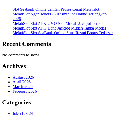
Slot Seabank Online dengan Proses Cepat Melatislot
MelatiSlot Agen Joker123 Resmi Slot Online Terlengkap
2026
MelatiSlot Slot APK OVO Slot Mudah Jackpot Terbaru
MelatiSlot Slot APK Dana Jackpot Mudah Tanpa Modal
MelatiSlot Slot SeaBank Online Situs Resmi Bonus Terbesar
Recent Comments
No comments to show.
Archives
August 2026
April 2026
March 2026
February 2026
Categories
Joker123 24 Jam