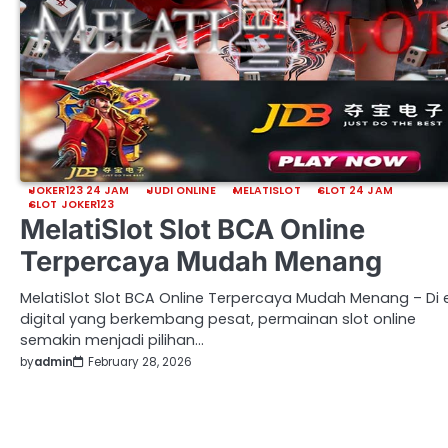
JOKER123 24 JAM
JUDI ONLINE
MELATISLOT
SLOT 24 JAM
SLOT JOKER123
MelatiSlot Slot BCA Online
Terpercaya Mudah Menang
MelatiSlot Slot BCA Online Terpercaya Mudah Menang – Di 
digital yang berkembang pesat, permainan slot online
semakin menjadi pilihan…
by
admin
February 28, 2026