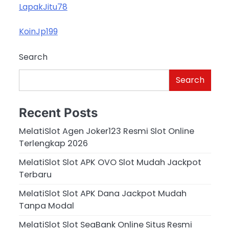
LapakJitu78
KoinJp199
Search
Search
Recent Posts
MelatiSlot Agen Joker123 Resmi Slot Online
Terlengkap 2026
MelatiSlot Slot APK OVO Slot Mudah Jackpot
Terbaru
MelatiSlot Slot APK Dana Jackpot Mudah
Tanpa Modal
MelatiSlot Slot SeaBank Online Situs Resmi