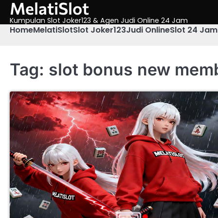
MelatiSlot
Skip
to
Kumpulan Slot Joker123 & Agen Judi Online 24 Jam
content
Home
MelatiSlot
Slot Joker123
Judi Online
Slot 24 Jam
Tag:
slot bonus new mem