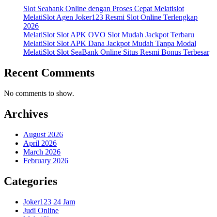
Slot Seabank Online dengan Proses Cepat Melatislot
MelatiSlot Agen Joker123 Resmi Slot Online Terlengkap
2026
MelatiSlot Slot APK OVO Slot Mudah Jackpot Terbaru
MelatiSlot Slot APK Dana Jackpot Mudah Tanpa Modal
MelatiSlot Slot SeaBank Online Situs Resmi Bonus Terbesar
Recent Comments
No comments to show.
Archives
August 2026
April 2026
March 2026
February 2026
Categories
Joker123 24 Jam
Judi Online