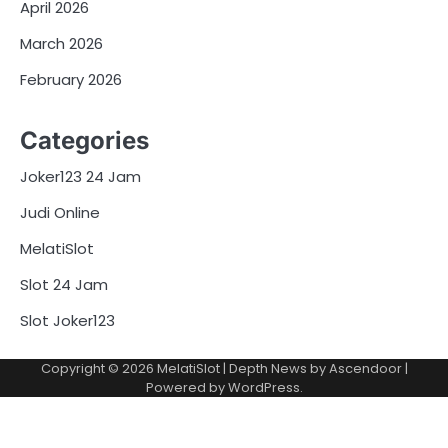
April 2026
March 2026
February 2026
Categories
Joker123 24 Jam
Judi Online
MelatiSlot
Slot 24 Jam
Slot Joker123
Copyright © 2026
MelatiSlot
| Depth News by
Ascendoor
|
Powered by
WordPress
.