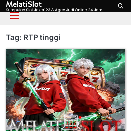
MelatiSlot
Skip
to
Kumpulan Slot Joker123 & Agen Judi Online 24 Jam
content
Tag:
RTP tinggi