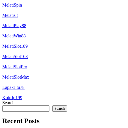
MelatiSpin
Melatislt
MelatiPlay88
MelatiWin88
MelatiSlot189
MelatiSlot168
MelatiSlotPro
MelatiSlotMax
LapakJitu78
KoinJp199
Search
Search
Recent Posts