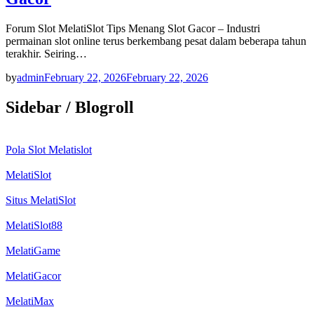
Forum Slot MelatiSlot Tips Menang Slot Gacor – Industri
permainan slot online terus berkembang pesat dalam beberapa tahun
terakhir. Seiring…
by
admin
February 22, 2026
February 22, 2026
Sidebar / Blogroll
Pola Slot Melatislot
MelatiSlot
Situs MelatiSlot
MelatiSlot88
MelatiGame
MelatiGacor
MelatiMax