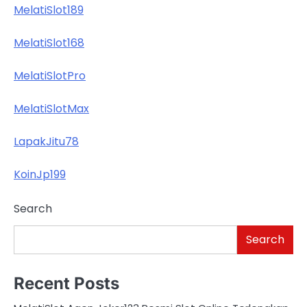
MelatiSlot189
MelatiSlot168
MelatiSlotPro
MelatiSlotMax
LapakJitu78
KoinJp199
Search
Search
Recent Posts