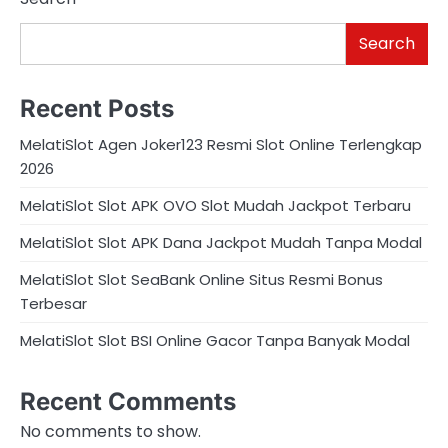
Search
Recent Posts
MelatiSlot Agen Joker123 Resmi Slot Online Terlengkap
2026
MelatiSlot Slot APK OVO Slot Mudah Jackpot Terbaru
MelatiSlot Slot APK Dana Jackpot Mudah Tanpa Modal
MelatiSlot Slot SeaBank Online Situs Resmi Bonus
Terbesar
MelatiSlot Slot BSI Online Gacor Tanpa Banyak Modal
Recent Comments
No comments to show.