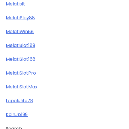
Melatislt
MelatiPlay88
MelatiWin88
MelatiSlot189
MelatiSlot168
MelatiSlotPro
MelatiSlotMax
LapakJitu78
KoinJp199
Search