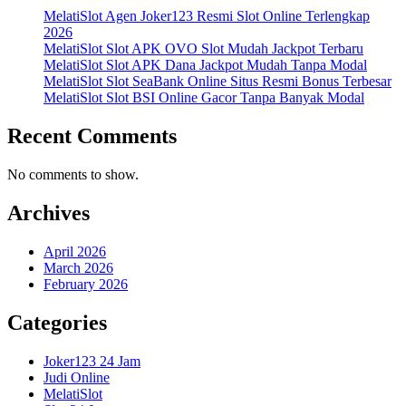
MelatiSlot Agen Joker123 Resmi Slot Online Terlengkap
2026
MelatiSlot Slot APK OVO Slot Mudah Jackpot Terbaru
MelatiSlot Slot APK Dana Jackpot Mudah Tanpa Modal
MelatiSlot Slot SeaBank Online Situs Resmi Bonus Terbesar
MelatiSlot Slot BSI Online Gacor Tanpa Banyak Modal
Recent Comments
No comments to show.
Archives
April 2026
March 2026
February 2026
Categories
Joker123 24 Jam
Judi Online
MelatiSlot