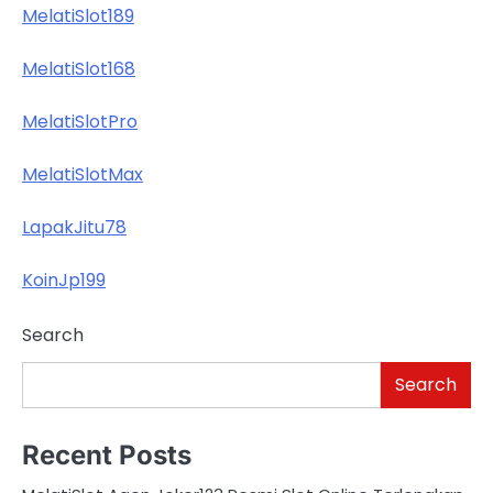
MelatiSlot189
MelatiSlot168
MelatiSlotPro
MelatiSlotMax
LapakJitu78
KoinJp199
Search
Search
Recent Posts