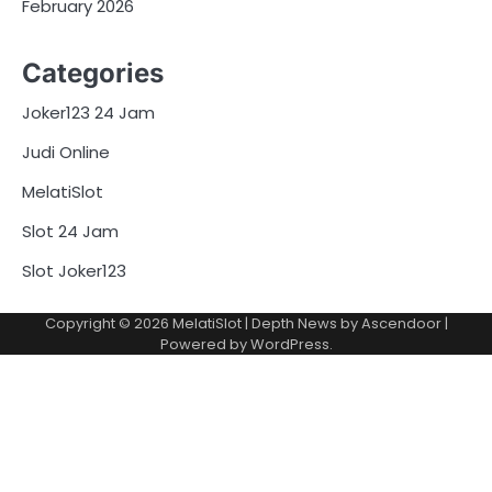
February 2026
Categories
Joker123 24 Jam
Judi Online
MelatiSlot
Slot 24 Jam
Slot Joker123
Copyright © 2026
MelatiSlot
| Depth News by
Ascendoor
|
Powered by
WordPress
.