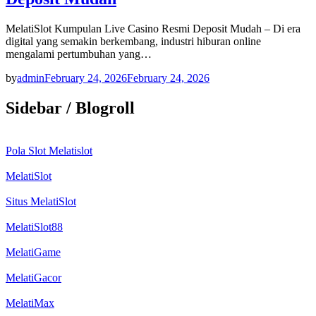
MelatiSlot Kumpulan Live Casino Resmi Deposit Mudah – Di era
digital yang semakin berkembang, industri hiburan online
mengalami pertumbuhan yang…
by
admin
February 24, 2026
February 24, 2026
Sidebar / Blogroll
Pola Slot Melatislot
MelatiSlot
Situs MelatiSlot
MelatiSlot88
MelatiGame
MelatiGacor
MelatiMax