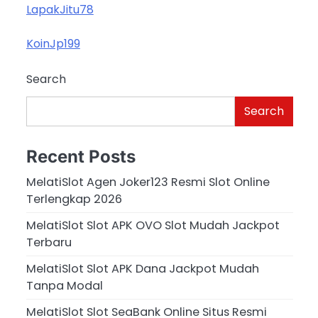
LapakJitu78
KoinJp199
Search
Search
Recent Posts
MelatiSlot Agen Joker123 Resmi Slot Online
Terlengkap 2026
MelatiSlot Slot APK OVO Slot Mudah Jackpot
Terbaru
MelatiSlot Slot APK Dana Jackpot Mudah
Tanpa Modal
MelatiSlot Slot SeaBank Online Situs Resmi