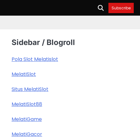
Subscribe
Sidebar / Blogroll
Pola Slot Melatislot
MelatiSlot
Situs MelatiSlot
MelatiSlot88
MelatiGame
MelatiGacor